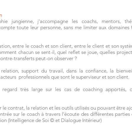
n
hie jungienne, j'
accompagne les coachs, mentors, thér
compte toute leur personne, sans me limiter aux domaines f
ation, entre le coach et son client, entre le client et son syst
omment chacun se sent-il, quel reflet se joue, quelles projec
 contre-transferts peut-on observer ?
relation, support du travail, dans la confiance, la bienveil
acteurs professionnels que sont le superviseur et son client.
egard très large sur les cas de coaching apportés, qu
e contrat, la relation et les outils utilisés ou pouvant être aj
ntrée sur le coach à travers l’écoute des différentes parties 
ion (Intelligence de Soi © et Dialogue Intérieur)