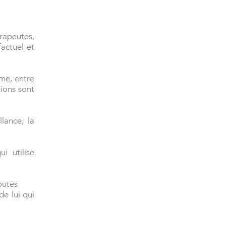
apeutes,
actuel et
ème, entre
tions sont
lance, la
i utilise
outés
de lui qui