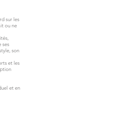
d sur les
ait ou ne
tés,
e ses
style, son
rts et les
option
uel et en