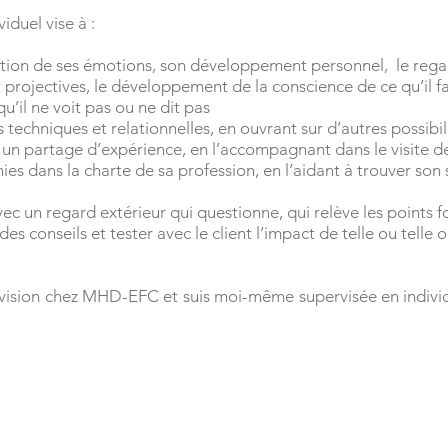
iduel vise à :
stion de ses émotions, son développement personnel, le regar
et projectives, le développement de la conscience de ce qu’il f
qu’il ne voit pas ou ne dit pas
echniques et relationnelles, en ouvrant sur d’autres possibili
t un partage d’expérience, en l’accompagnant dans le visite d
es dans la charte de sa profession, en l’aidant à trouver son 
c un regard extérieur qui questionne, qui relève les points fo
s conseils et tester avec le client l’impact de telle ou telle 
rvision chez MHD-EFC et suis moi-même supervisée en individ