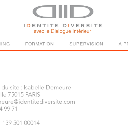
ING
FORMATION
SUPERVISION
A 
e du site : Isabelle Demeure
lle 75015 PARIS
meure@identitediversite.com
4 99 71
21 139 501 00014