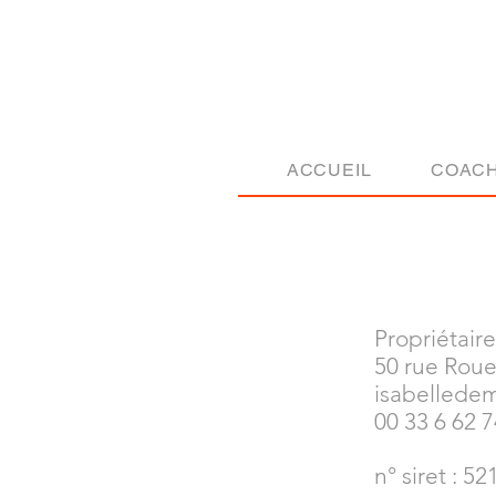
ACCUEIL
COACH
Propriétair
50 rue Roue
isabellede
00 33 6 62 7
n° siret : 5