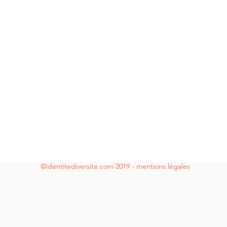
©identitediversite.com 2019
-
mentions légales
té Diversité et Dialogue Intérieur par Isabelle Demeu
re - Coach P
© Identité Diversité -
mentions légales